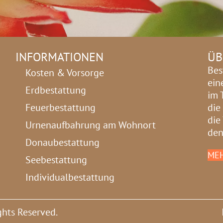
INFORMATIONEN
ÜB
Bes
Kosten & Vorsorge
ein
Erdbestattung
im 
Feuerbestattung
die
die
Urnenaufbahrung am Wohnort
den
Donaubestattung
MEH
Seebestattung
Individualbestattung
ghts Reserved.