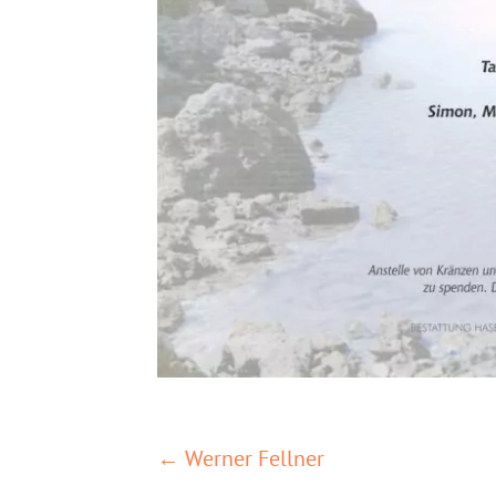
POSTS
← Werner Fellner