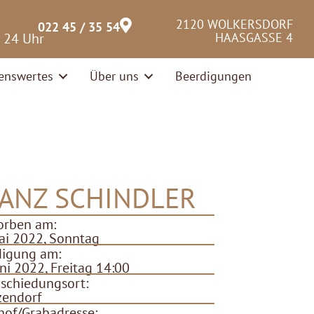
2120 WOLKERSDORF
022 45 / 35 54
– 24 Uhr
HAASGASSE 4
enswertes
Über uns
Beerdigungen
ANZ SCHINDLER
orben am:
ai 2022, Sonntag
digung am:
uni 2022, Freitag 14:00
schiedungsort:
zendorf
hof/Grabadresse: