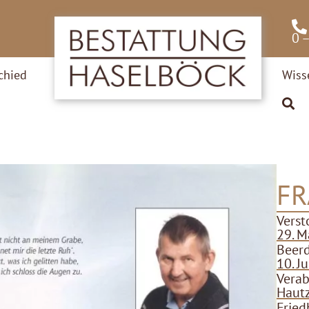
0 
chied
Wiss
FR
Verst
29. M
Beer
10. J
Verab
Haut
Fried