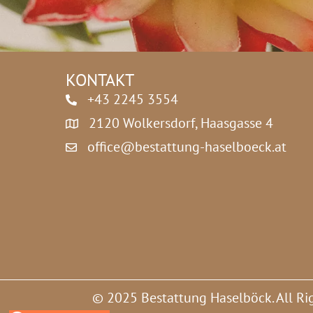
z
*
KONTAKT
+43 2245 3554
2120 Wolkersdorf, Haasgasse 4
office@bestattung-haselboeck.at
© 2025 Bestattung Haselböck. All Ri