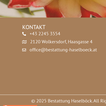
z
n
*
a
m
e
*
KONTAKT
+43 2245 3554
2120 Wolkersdorf, Haasgasse 4
office@bestattung-haselboeck.at
© 2025 Bestattung Haselböck. All Ri