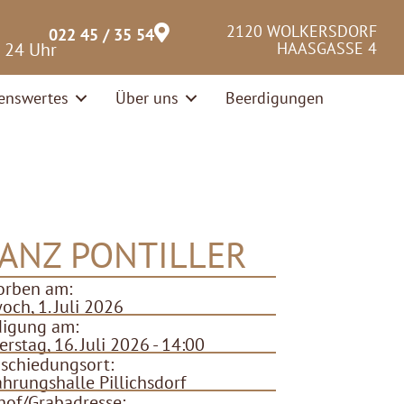
2120 WOLKERSDORF
022 45 / 35 54
– 24 Uhr
HAASGASSE 4
enswertes
Über uns
Beerdigungen
ANZ PONTILLER
orben am:
och, 1. Juli 2026
digung am:
rstag, 16. Juli 2026 - 14:00
schiedungsort:
hrungshalle Pillichsdorf
hof/Grabadresse: