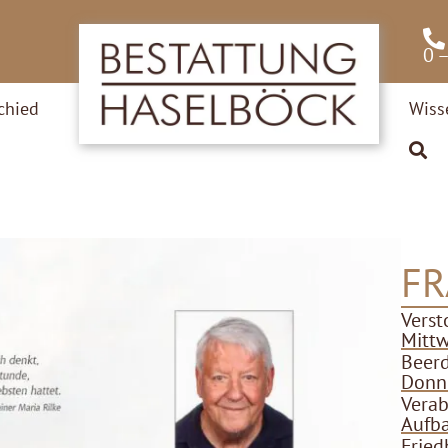
0 
chied
Wiss
FR
Verst
Mittw
Beer
Donne
Verab
Aufba
Fried