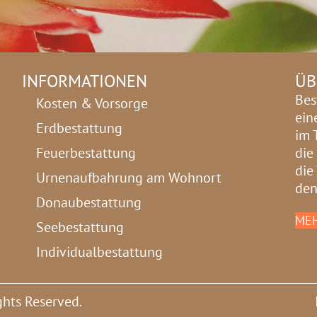
INFORMATIONEN
ÜB
Bes
Kosten & Vorsorge
ein
Erdbestattung
im 
Feuerbestattung
die
die
Urnenaufbahrung am Wohnort
den
Donaubestattung
MEH
Seebestattung
Individualbestattung
ghts Reserved.