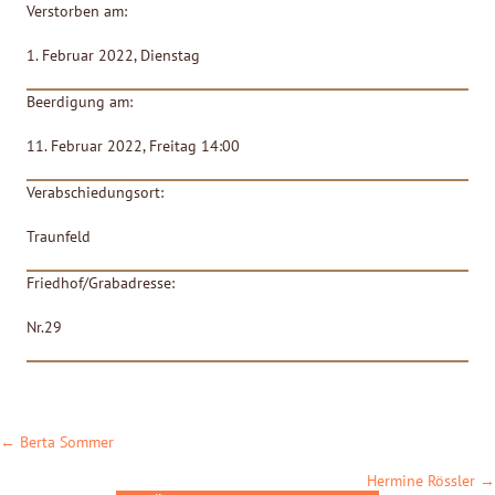
Verstorben am:
1. Februar 2022, Dienstag
Beerdigung am:
11. Februar 2022, Freitag 14:00
Verabschiedungsort:
Traunfeld
Friedhof/Grabadresse:
Nr.29
POSTS
← Berta Sommer
NAVIGATION
Hermine Rössler →