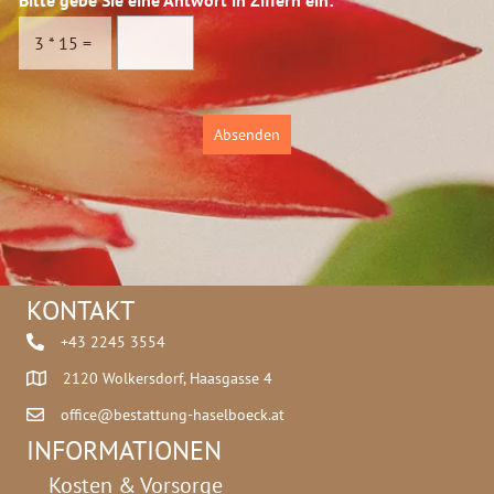
s
c
3
*
15
=
h
u
t
z
Absenden
*
KONTAKT
+43 2245 3554
2120 Wolkersdorf, Haasgasse 4
office@bestattung-haselboeck.at
INFORMATIONEN
Kosten & Vorsorge