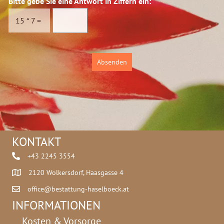
Bitte gebe Sie eine Antwort in Ziffern ein:
*
s
c
c
h
15
*
7
=
h
u
u
t
t
z
z
*
Absenden
*
*
KONTAKT
+43 2245 3554
2120 Wolkersdorf, Haasgasse 4
office@bestattung-haselboeck.at
INFORMATIONEN
Kosten & Vorsorge