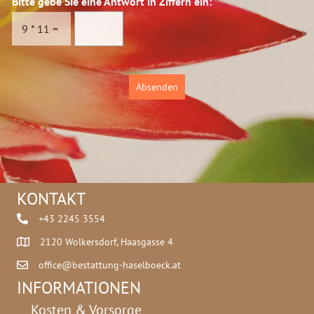
Bitte gebe Sie eine Antwort in Ziffern ein:
*
s
n
c
*
9
*
11
=
h
g
u
e
t
b
z
e
Absenden
*
KONTAKT
+43 2245 3554
2120 Wolkersdorf, Haasgasse 4
office@bestattung-haselboeck.at
INFORMATIONEN
Kosten & Vorsorge