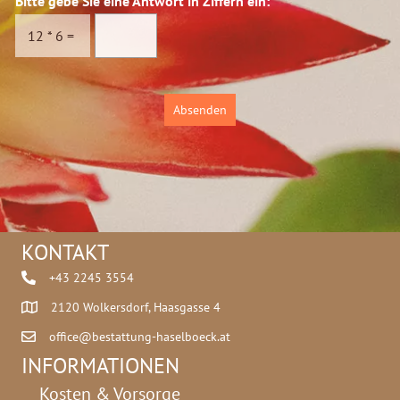
Bitte gebe Sie eine Antwort in Ziffern ein:
*
s
r
c
e
12
*
6
=
h
u
t
z
Absenden
*
KONTAKT
+43 2245 3554
2120 Wolkersdorf, Haasgasse 4
office@bestattung-haselboeck.at
INFORMATIONEN
Kosten & Vorsorge