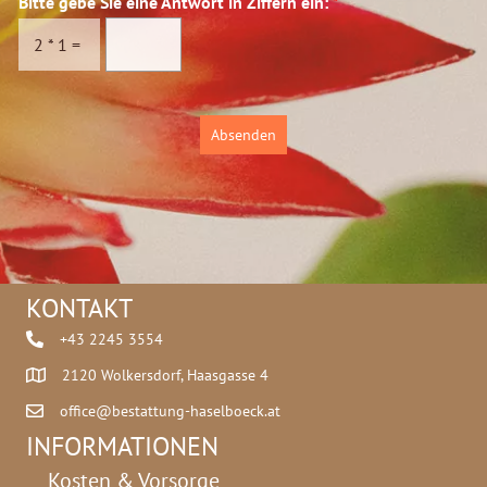
Bitte gebe Sie eine Antwort in Ziffern ein:
*
s
c
2
*
1
=
h
u
t
z
Absenden
*
KONTAKT
+43 2245 3554
2120 Wolkersdorf, Haasgasse 4
office@bestattung-haselboeck.at
INFORMATIONEN
Kosten & Vorsorge