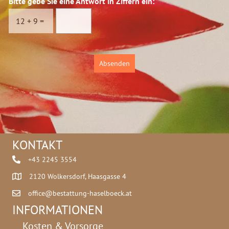
Bitte gebe Sie eine Antwort in Ziffern ein:
*
s
c
12
+
9
=
h
u
t
z
Absenden
*
KONTAKT
+43 2245 3554
2120 Wolkersdorf, Haasgasse 4
office@bestattung-haselboeck.at
INFORMATIONEN
Kosten & Vorsorge