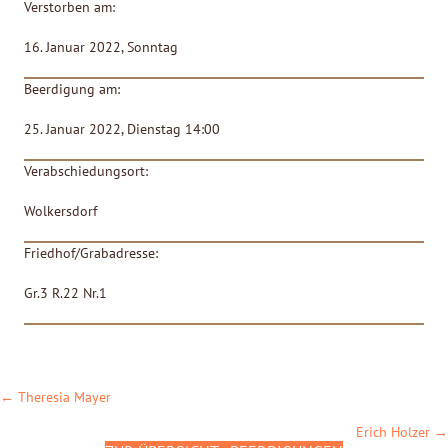
Verstorben am:
16. Januar 2022, Sonntag
Beerdigung am:
25. Januar 2022, Dienstag 14:00
Verabschiedungsort:
Wolkersdorf
Friedhof/Grabadresse:
Gr.3 R.22 Nr.1
POSTS
← Theresia Mayer
NAVIGATION
Erich Holzer →