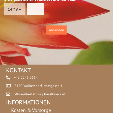
s
c
c
h
14
*
9
=
h
t
u
Z
t
i
z
f
Absenden
*
f
e
r
n
I
h
r
KONTAKT
e
+43 2245 3554
2120 Wolkersdorf, Haasgasse 4
office@bestattung-haselboeck.at
INFORMATIONEN
Kosten & Vorsorge