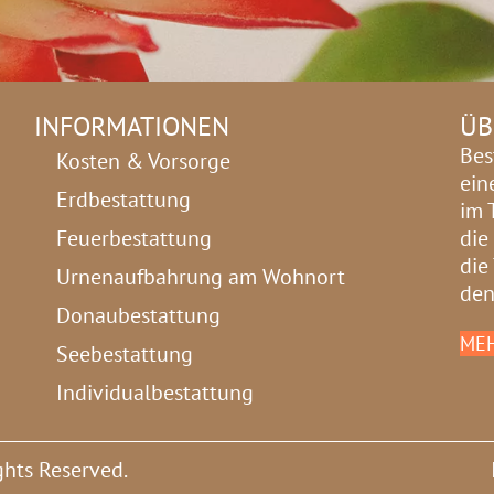
INFORMATIONEN
ÜB
Bes
Kosten & Vorsorge
ein
Erdbestattung
im 
Feuerbestattung
die
die
Urnenaufbahrung am Wohnort
den
Donaubestattung
MEH
Seebestattung
Individualbestattung
ghts Reserved.