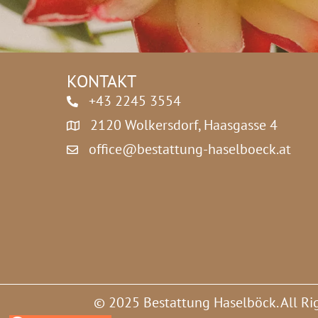
z
*
KONTAKT
+43 2245 3554
2120 Wolkersdorf, Haasgasse 4
office@bestattung-haselboeck.at
© 2025 Bestattung Haselböck. All Ri