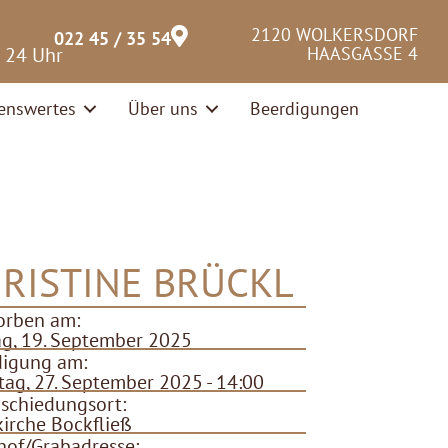
2120 WOLKERSDORF
022 45 / 35 54
– 24 Uhr
HAASGASSE 4
enswertes
Über uns
Beerdigungen
RISTINE BRÜCKL
orben am:
ag, 19. September 2025
digung am:
ag, 27. September 2025 - 14:00
schiedungsort:
kirche Bockfließ
hof/Grabadresse: