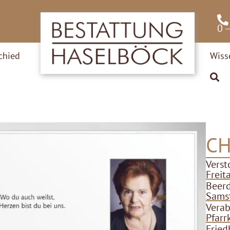
0 
chied
Wiss
CH
Verst
Freit
Beer
Samst
Verab
Pfarr
Fried