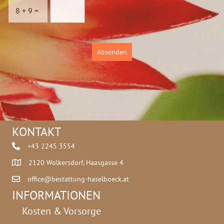
c
8
+
9
=
h
u
t
z
Absenden
*
KONTAKT
+43 2245 3554
2120 Wolkersdorf, Haasgasse 4
office@bestattung-haselboeck.at
INFORMATIONEN
Kosten & Vorsorge