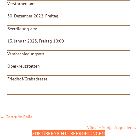
Verstorben am:
30. Dezember 2022, Freitag
Beerdigung am:
13. Januar 2023, Freitag 10:00
Verabschiedungsort:
Oberkreuzstetten
Friedhof/Grabadresse:
POSTS
← Gertrude Palla
NAVIGATION
Vilma – Sonja Zugmaier →
ZUR ÜBERSICHT - BEERDIGUNGEN