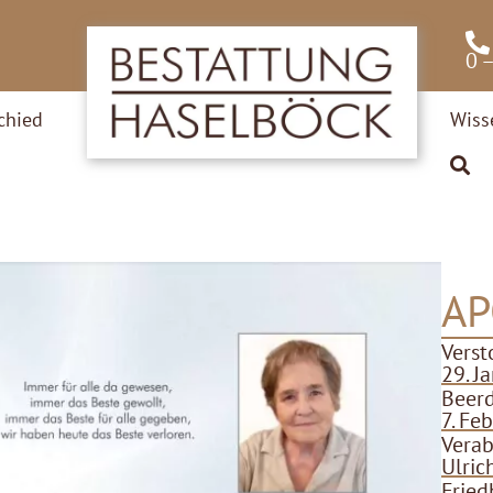
0 
chied
Wiss
AP
Verst
29. J
Beer
7. Fe
Verab
Ulric
Fried