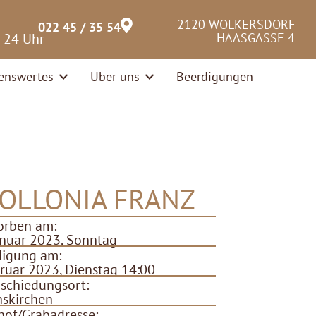
2120 WOLKERSDORF
022 45 / 35 54
– 24 Uhr
HAASGASSE 4
enswertes
Über uns
Beerdigungen
OLLONIA FRANZ
orben am:
anuar 2023, Sonntag
digung am:
bruar 2023, Dienstag 14:00
schiedungsort:
hskirchen
hof/Grabadresse: