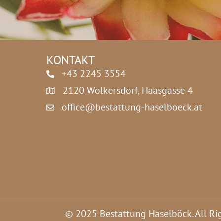
z
*
KONTAKT
+43 2245 3554
2120 Wolkersdorf, Haasgasse 4
office@bestattung-haselboeck.at
© 2025 Bestattung Haselböck. All Ri