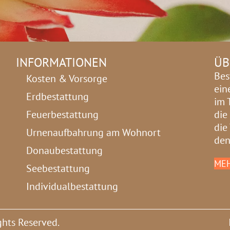
INFORMATIONEN
ÜB
Bes
Kosten & Vorsorge
ein
Erdbestattung
im 
Feuerbestattung
die
die
Urnenaufbahrung am Wohnort
den
Donaubestattung
MEH
Seebestattung
Individualbestattung
ghts Reserved.