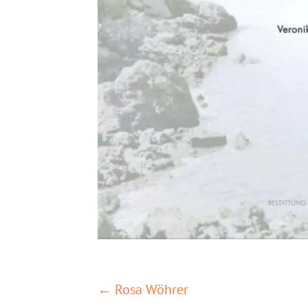
POSTS
← Rosa Wöhrer