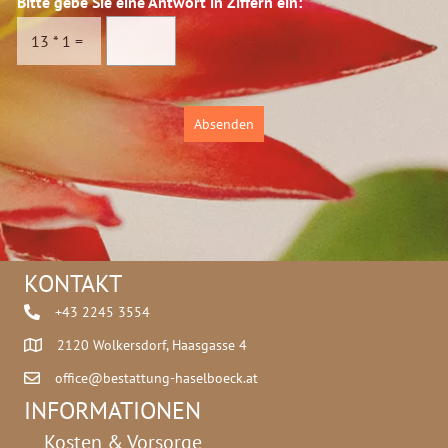
Bitte gebe Sie eine Antwort in Ziffern ein:
*
s
f
c
o
13
*
1
=
h
n
u
n
t
u
z
m
Absenden
*
m
e
r
*
B
i
t
KONTAKT
t
e
+43 2245 3554
2120 Wolkersdorf, Haasgasse 4
office@bestattung-haselboeck.at
INFORMATIONEN
Kosten & Vorsorge