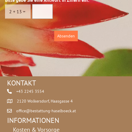
s
t
c
w
2
+
13
=
h
o
u
r
t
t
z
Absenden
*
KONTAKT
+43 2245 3554
2120 Wolkersdorf, Haasgasse 4
office@bestattung-haselboeck.at
INFORMATIONEN
Kosten & Vorsorge